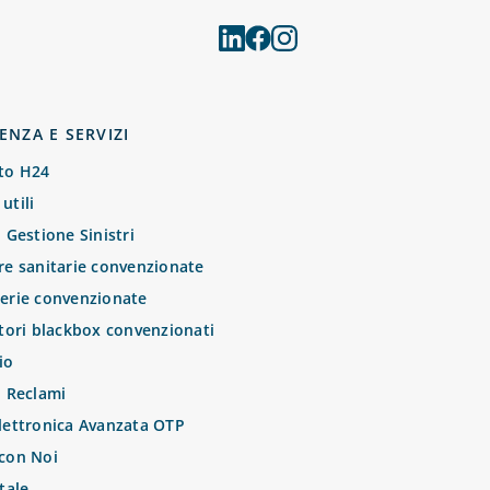
ENZA E SERVIZI
to H24
utili
o Gestione Sinistri
re sanitarie convenzionate
erie convenzionate
atori blackbox convenzionati
io
o Reclami
lettronica Avanzata OTP
con Noi
tale